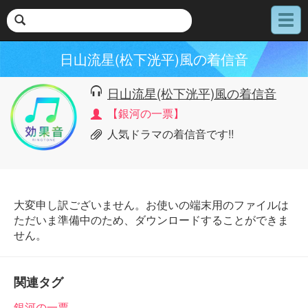
メ
ニ
ュ
日山流星(松下洸平)風の着信音
ー
日山流星(松下洸平)風の着信音
【銀河の一票】
人気ドラマの着信音です!!
大変申し訳ございません。お使いの端末用のファイルは
ただいま準備中のため、ダウンロードすることができま
せん。
関連タグ
銀河の一票