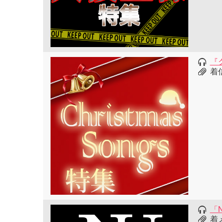
『
着
「N
着