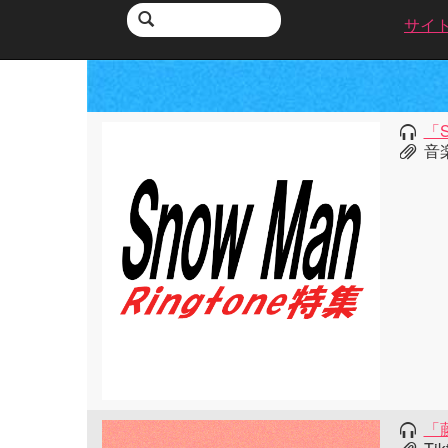
サイ
「S
音
「