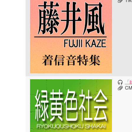
T
「
C