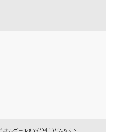
オルゴールまで( *´艸｀)どんなん？