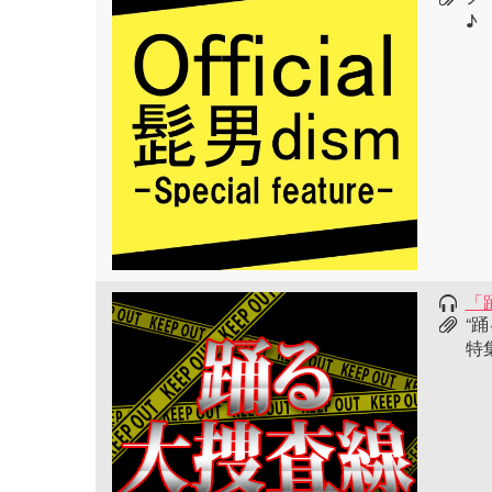
♪
「
“
特