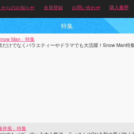
トからのお知らせ
会員登録
お問い合わせ
購入履歴
特集
now Man」特集
楽だけでなくバラエティーやドラマでも大活躍！Snow Man特
藤井風」特集