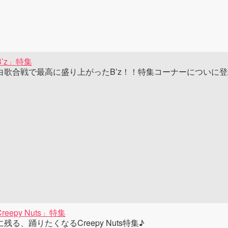
B’z」特集
白歌合戦で最高に盛り上がったB’z！！特集コーナーについに登
reepy Nuts」特集
に残る、踊りたくなるCreepy Nuts特集♪