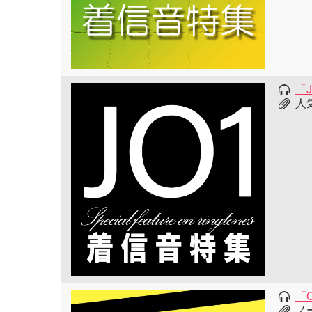
「
人
「O
ノ