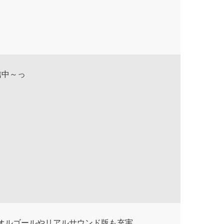
信中～っ
!オルゴールやリアルサウンド版も充実