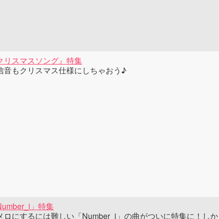
クリスマスソング』特集
信音もクリスマス仕様にしちゃおう♪
umber_i」特集
メロにするには難しい「Number_i」の曲がついに特集に！しかも