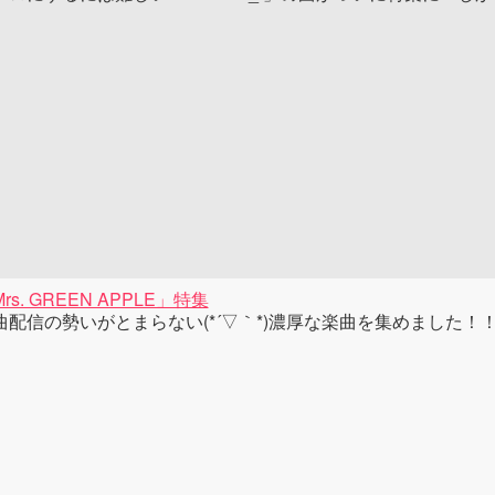
rs. GREEN APPLE」特集
曲配信の勢いがとまらない(*´▽｀*)濃厚な楽曲を集めました！