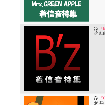
「
紅
「C
耳