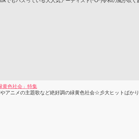
iktokでもバズっている大人気アーティスト(^O^)令和の風が
緑黄色社会」特集
Mやアニメの主題歌など絶好調の緑黄色社会☆彡大ヒットばかりの楽