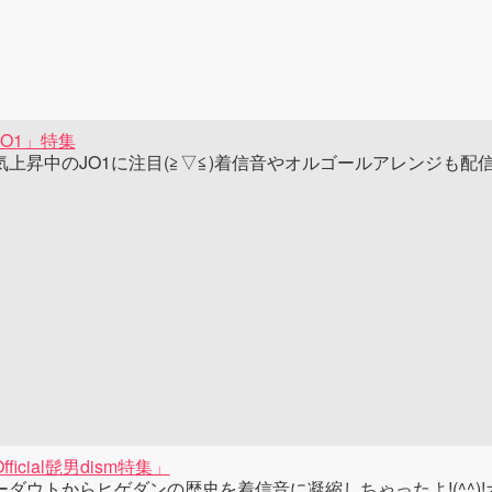
JO1」特集
気上昇中のJO1に注目(≧▽≦)着信音やオルゴールアレンジも配
fficial髭男dism特集」
ーダウトからヒゲダンの歴史を着信音に凝縮しちゃったよ!(^^)