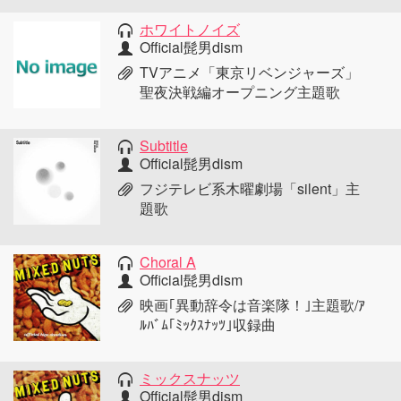
ホワイトノイズ
Official髭男dism
TVアニメ「東京リベンジャーズ」
聖夜決戦編オープニング主題歌
Subtitle
Official髭男dism
フジテレビ系木曜劇場「silent」主
題歌
Choral A
Official髭男dism
映画｢異動辞令は音楽隊！｣主題歌/ｱ
ﾙﾊﾞﾑ｢ﾐｯｸｽﾅｯﾂ｣収録曲
ミックスナッツ
Official髭男dism