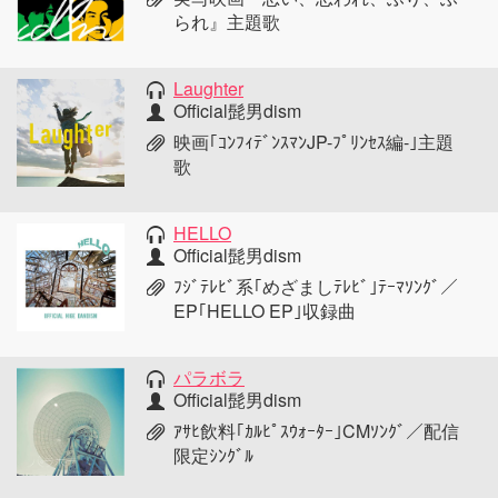
られ』主題歌
Laughter
Official髭男dism
映画｢ｺﾝﾌｨﾃﾞﾝｽﾏﾝJP-ﾌﾟﾘﾝｾｽ編-｣主題
歌
HELLO
Official髭男dism
ﾌｼﾞﾃﾚﾋﾞ系｢めざましﾃﾚﾋﾞ｣ﾃｰﾏｿﾝｸﾞ／
EP｢HELLO EP｣収録曲
パラボラ
Official髭男dism
ｱｻﾋ飲料｢ｶﾙﾋﾟｽｳｫｰﾀｰ｣CMｿﾝｸﾞ／配信
限定ｼﾝｸﾞﾙ