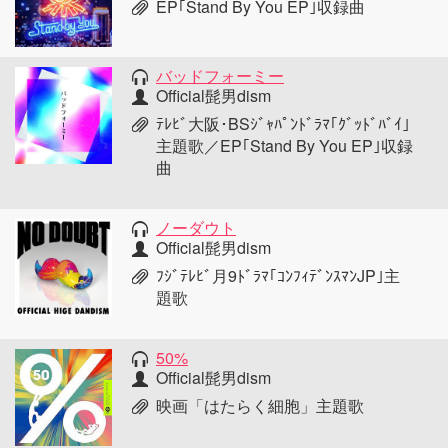
EP｢Stand By You EP｣収録曲
バッドフォーミー
Official髭男dism
ﾃﾚﾋﾞ大阪･BSｼﾞｬﾊﾟﾝﾄﾞﾗﾏ｢ｸﾞｯﾄﾞﾊﾞｲ｣
主題歌／EP｢Stand By You EP｣収録
曲
ノーダウト
Official髭男dism
ﾌｼﾞﾃﾚﾋﾞ月9ﾄﾞﾗﾏ｢ｺﾝﾌｨﾃﾞﾝｽﾏﾝJP｣主
題歌
50%
Official髭男dism
映画「はたらく細胞」主題歌