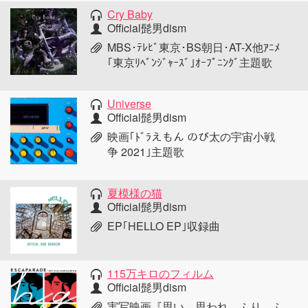
Cry Baby
Official髭男dism
MBS･ﾃﾚﾋﾞ東京･BS朝日･AT-X他ｱﾆﾒ
｢東京ﾘﾍﾞﾝｼﾞｬｰｽﾞ｣ｵｰﾌﾟﾆﾝｸﾞ主題歌
Universe
Official髭男dism
映画｢ﾄﾞﾗえもん のび太の宇宙小戦
争 2021｣主題歌
夏模様の猫
Official髭男dism
EP｢HELLO EP｣収録曲
115万キロのフィルム
Official髭男dism
実写映画『思い、思われ、ふり、ふ