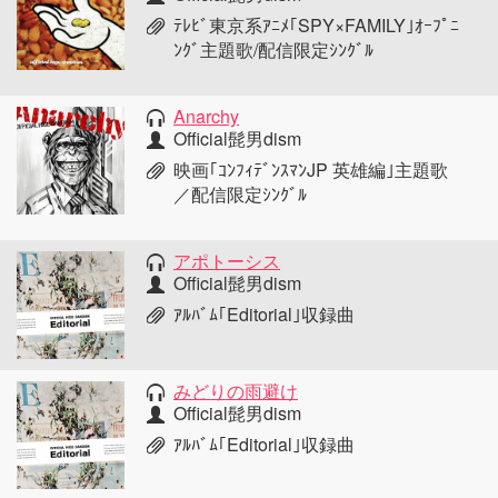
ﾃﾚﾋﾞ東京系ｱﾆﾒ｢SPY×FAMILY｣ｵｰﾌﾟﾆ
ﾝｸﾞ主題歌/配信限定ｼﾝｸﾞﾙ
Anarchy
Official髭男dism
映画｢ｺﾝﾌｨﾃﾞﾝｽﾏﾝJP 英雄編｣主題歌
／配信限定ｼﾝｸﾞﾙ
アポトーシス
Official髭男dism
ｱﾙﾊﾞﾑ｢Editorial｣収録曲
みどりの雨避け
Official髭男dism
ｱﾙﾊﾞﾑ｢Editorial｣収録曲