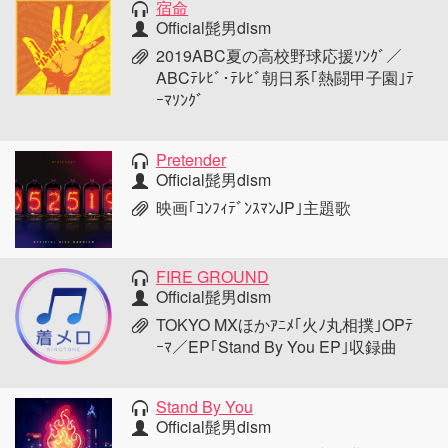
宿命
Official髭男dism
2019ABC夏の高校野球応援ｿﾝｸﾞ／
ABCﾃﾚﾋﾞ･ﾃﾚﾋﾞ朝日系｢熱闘甲子園｣ﾃ
ｰﾏｿﾝｸﾞ
Pretender
Official髭男dism
映画｢ｺﾝﾌｨﾃﾞﾝｽﾏﾝJP｣主題歌
FIRE GROUND
Official髭男dism
TOKYO MXほかｱﾆﾒ｢火ﾉ丸相撲｣OPﾃ
ｰﾏ／EP｢Stand By You EP｣収録曲
Stand By You
Official髭男dism