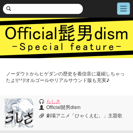
メ
ニ
ュ
ー
ノーダウトからヒゲダンの歴史を着信音に凝縮しちゃっ
たよ!(^^)!オルゴールやリアルサウンド版も充実♪
らしさ
Official髭男dism
劇場アニメ「ひゃくえむ。」主題歌