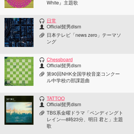
White』主題歌
日常
Official髭男dism
日本テレビ「news zero」テーマソ
ング
Chessboard
Official髭男dism
第90回NHK全国学校音楽コンクー
ル中学校の部課題曲
TATTOO
Official髭男dism
TBS系金曜ドラマ「ペンディングト
レイン―8時23分、明日 君と」主題
歌