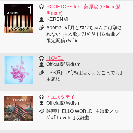
ROOFTOPS feat. 藤原聡 (Official髭
男dism)
KERENMI
AbemaTV｢月とｵｵｶﾐちゃんには騙さ
れない｣挿入歌／ｱﾙﾊﾞﾑ｢1｣収録曲／
限定配信ｱﾙﾊﾞﾑ
I LOVE...
Official髭男dism
TBS系ﾄﾞﾗﾏ｢恋は続くよどこまでも｣
主題歌
イエスタデイ
Official髭男dism
映画｢HELLO WORLD｣主題歌／ｱﾙ
ﾊﾞﾑ｢Traveler｣収録曲