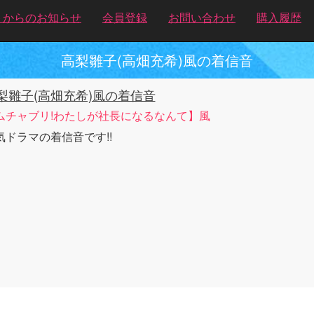
トからのお知らせ
会員登録
お問い合わせ
購入履歴
高梨雛子(高畑充希)風の着信音
梨雛子(高畑充希)風の着信音
ムチャブリ!わたしが社長になるなんて】風
気ドラマの着信音です!!