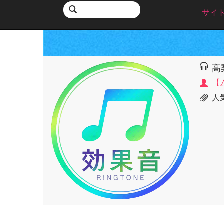
サイ
高
【
人