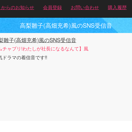
トからのお知らせ
会員登録
お問い合わせ
購入履歴
高梨雛子(高畑充希)風のSNS受信音
梨雛子(高畑充希)風のSNS受信音
ムチャブリ!わたしが社長になるなんて】風
気ドラマの着信音です!!