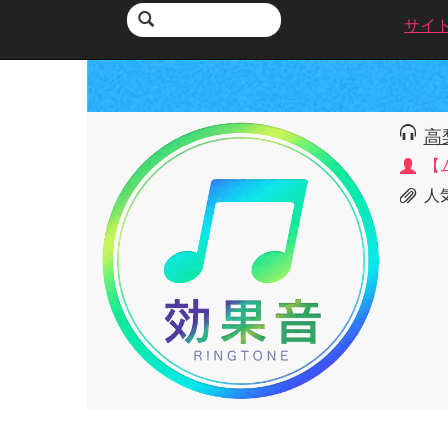
サイ
高
【
人