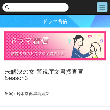
メ
ニ
ュ
ドラマ着信
ー
未解決の女 警視庁文書捜査官
Season3
出演：鈴木京香/黒島結菜