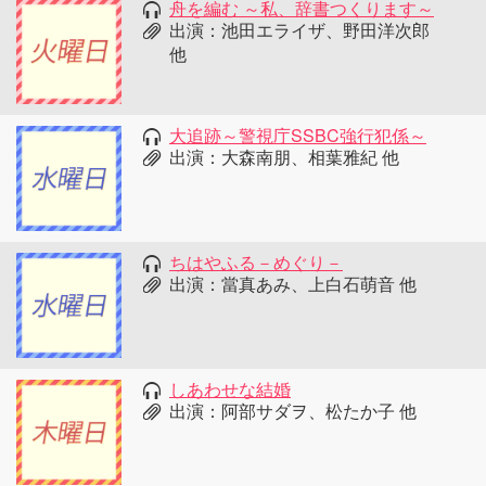
舟を編む ～私、辞書つくります～
出演：池田エライザ、野田洋次郎
他
大追跡～警視庁SSBC強行犯係～
出演：大森南朋、相葉雅紀 他
ちはやふる－めぐり－
出演：當真あみ、上白石萌音 他
しあわせな結婚
出演：阿部サダヲ、松たか子 他