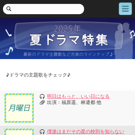
メ
ニ
ュ
ー
♪ドラマの主題歌をチェック♪
明日はもっと、いい日になる
出演：福原遥、林遣都 他
僕達はまだその星の校則を知らない