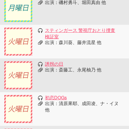
出演：磯村勇斗、堀田真由 他
スティンガース 警視庁おとり捜査
検証室
出演：森川葵、藤井流星 他
誘拐の日
出演：斎藤工、永尾柚乃 他
初恋DOGs
出演：清原果耶、成田凌、ナ・イヌ
他