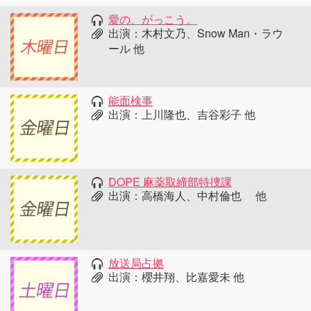
愛の、がっこう。
出演：木村文乃、Snow Man・ラウ
ール 他
能面検事
出演：上川隆也、吉谷彩子 他
DOPE 麻薬取締部特捜課
出演：高橋海人、中村倫也 他
放送局占拠
出演：櫻井翔、比嘉愛未 他