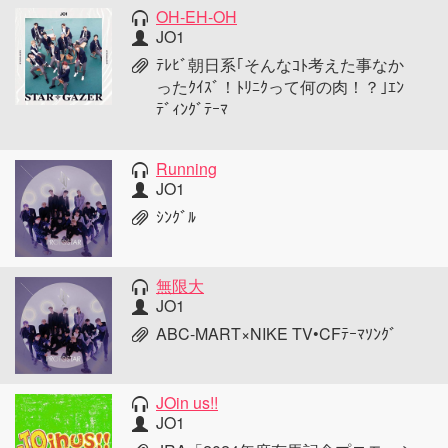
OH-EH-OH
JO1
ﾃﾚﾋﾞ朝日系｢そんなｺﾄ考えた事なか
ったｸｲｽﾞ！ﾄﾘﾆｸって何の肉！？｣ｴﾝ
ﾃﾞｨﾝｸﾞﾃｰﾏ
Running
JO1
ｼﾝｸﾞﾙ
無限大
JO1
ABC-MART×NIKE TV•CFﾃｰﾏｿﾝｸﾞ
JOin us!!
JO1