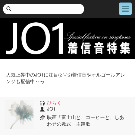
メ
ニ
ュ
ー
人気上昇中のJO1に注目(≧▽≦)着信音やオルゴールアレ
ンジも配信中～っ
ひらく
JO1
映画「富士山と、コーヒーと、しあ
わせの数式」主題歌