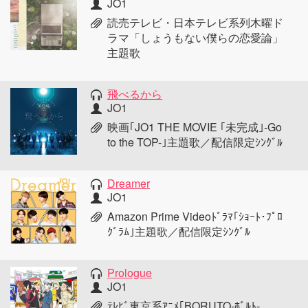
JO1
読売テレビ・日本テレビ系列木曜ド
ラマ「しょうもない僕らの恋愛論」
主題歌
飛べるから
JO1
映画｢JO1 THE MOVIE ｢未完成｣-Go
to the TOP-｣主題歌／配信限定ｼﾝｸﾞﾙ
Dreamer
JO1
Amazon Prime Videoﾄﾞﾗﾏ｢ｼｮｰﾄ･ﾌﾟﾛ
ｸﾞﾗﾑ｣主題歌／配信限定ｼﾝｸﾞﾙ
Prologue
JO1
ﾃﾚﾋﾞ東京系ｱﾆﾒ｢BORUTO-ﾎﾞﾙﾄ-