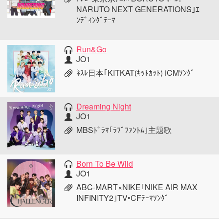
NARUTO NEXT GENERATIONS｣ｴ
ﾝﾃﾞｨﾝｸﾞﾃｰﾏ
Run&Go
JO1
ﾈｽﾚ日本｢KITKAT(ｷｯﾄｶｯﾄ)｣CMｿﾝｸﾞ
Dreaming Night
JO1
MBSﾄﾞﾗﾏ｢ﾗﾌﾞﾌｧﾝﾄﾑ｣主題歌
Born To Be Wild
JO1
ABC-MART×NIKE｢NIKE AIR MAX
INFINITY2｣TV•CFﾃｰﾏｿﾝｸﾞ